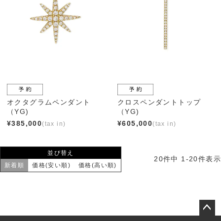
オクタグラムペンダント
クロスペンダントトップ
（YG)
（YG)
¥
385,000
¥
605,000
並び替え
20
件中
1
-
20
件表示
新着順
価格(安い順)
価格(高い順)
ペー