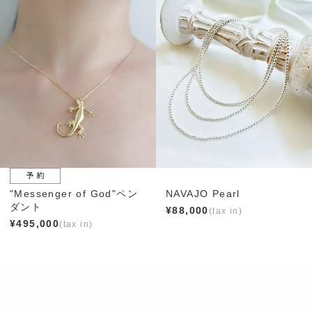
"Messenger of God"ペン
NAVAJO Pearl
ダント
¥
88,000
¥
495,000