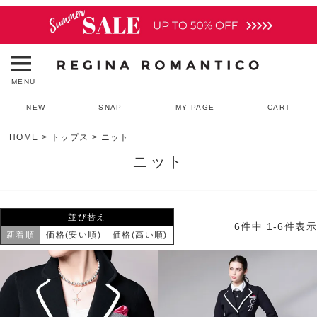
MENU
NEW
SNAP
MY PAGE
CART
HOME
トップス
ニット
ニット
並び替え
6
件中
1
-
6
件表示
新着順
価格(安い順)
価格(高い順)