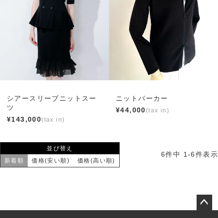
シアースリーブニットスー
ニットパーカー
ツ
¥
44,000
¥
143,000
並び替え
6
件中
1
-
6
件表示
新着順
価格(安い順)
価格(高い順)
ペー