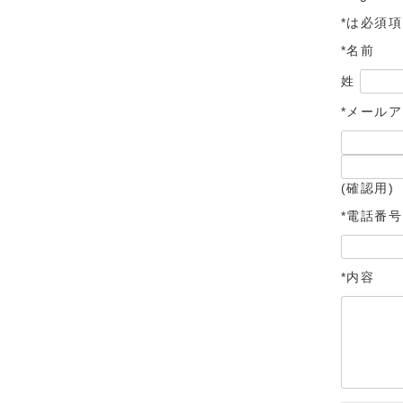
ボトムス
ワ
*は必須
スカート
*名前
パンツ
姓
オールインワン
*メール
BASIC
そ
(確認用)
*電話番号
*内容