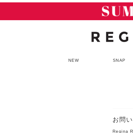
NEW
SNAP
SUMMER SALE
ア
お問
Regin