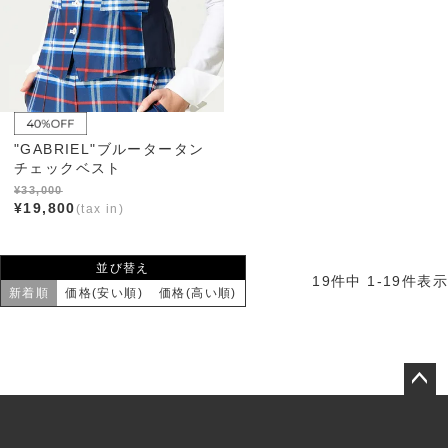
"GABRIEL"ブルータータン
チェックベスト
¥
33,000
¥
19,800
並び替え
19
件中
1
-
19
件表示
新着順
価格(安い順)
価格(高い順)
ペー
ジト
ップ