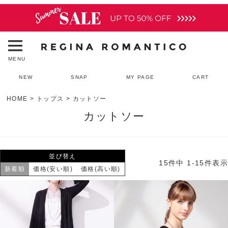
MENU
NEW
SNAP
MY PAGE
CART
HOME
トップス
カットソー
カットソー
並び替え
15
件中
1
-
15
件表示
新着順
価格(安い順)
価格(高い順)