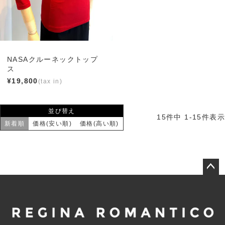
NASAクルーネックトップ
ス
¥
19,800
並び替え
15
件中
1
-
15
件表示
新着順
価格(安い順)
価格(高い順)
ペー
ジト
ップ
へ