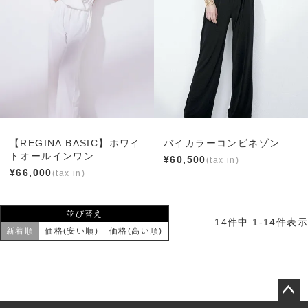
【REGINA BASIC】ホワイ
バイカラーコンビネゾン
トオールインワン
¥
60,500
¥
66,000
並び替え
14
件中
1
-
14
件表示
新着順
価格(安い順)
価格(高い順)
ペー