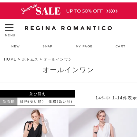
MENU
NEW
SNAP
MY PAGE
CART
HOME
ボトムス
オールインワン
オールインワン
並び替え
14
件中
1
-
14
件表示
新着順
価格(安い順)
価格(高い順)