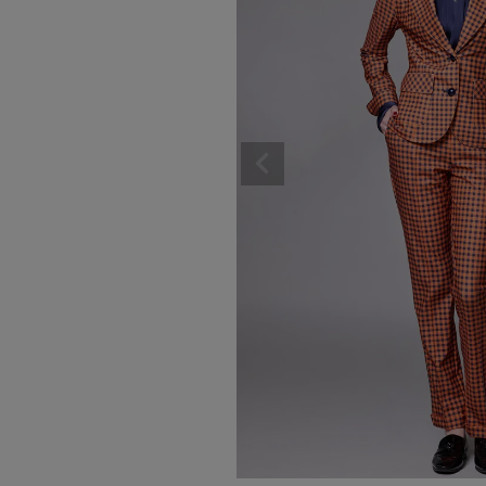
ボトムス
ワ
スカート
パンツ
オールインワン
BASIC
そ