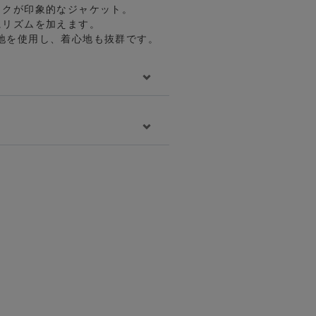
ックが印象的なジャケット。
グッズ
にリズムを加えます。
地を使用し、着心地も抜群です。
全アイテム