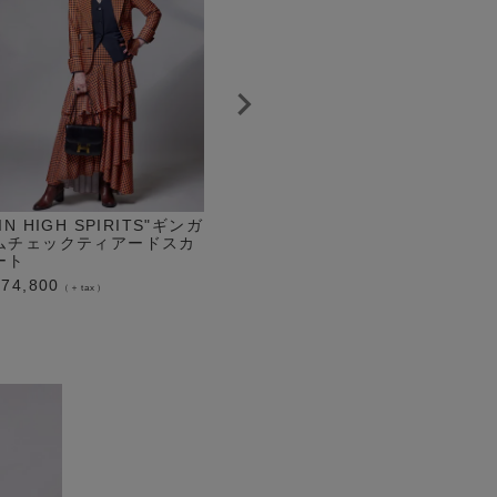
”IN HIGH SPIRITS"ギンガ
"May God Bless You"サッ
"PA
ムチェックティアードスカ
カーギンガムチェックジャ
ジャ
ート
ケット
¥
82,
¥
74,800
¥
63,800
（＋tax）
（＋tax）