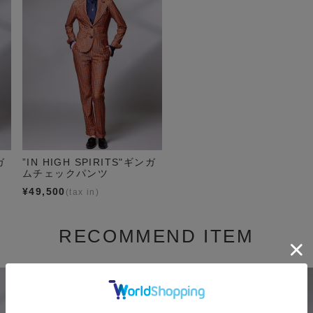
ガ
”IN HIGH SPIRITS"ギンガ
カ
ムチェックパンツ
¥
49,500
RECOMMEND ITEM