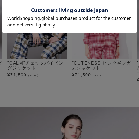
ガ
"CALM"チェックパイピン
"CUTENESS"ピンクギンガ
グジャケット
ムジャケット
¥
71,500
¥
71,500
（＋tax）
（＋tax）