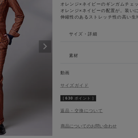
オレンジ×ネイビーのギンガムチェ
ンピース
ジュエリー
オレンジ×ネイビーの配置が。装い
伸縮性のあるストレッチ性の高い生
サイズ・詳細
の他
インポート
素材
動画
サイズガイド
[
630
ポイント ]
返品・交換について
商品についてのお問い合わせ