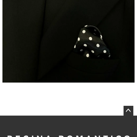
ペー
ジト
ップ
へ