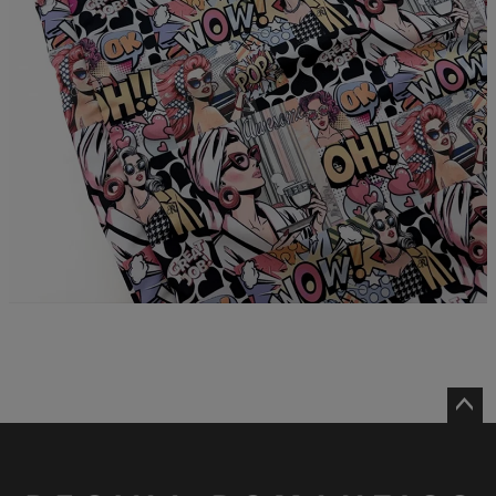
ペー
ジト
ップ
へ