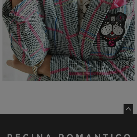
ペー
ジト
ップ
へ