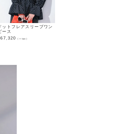
ドットフレアスリーブワン
"志
"BLESSING"バティックワ
ピース
ンピース
¥
198
¥
67,320
¥
74,800
（＋tax）
（＋tax）