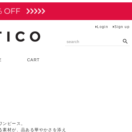
Login
Sign up
E
CART
トップス
ベスト
ブラウス
カットソー
ニット
ワンピース。
る素材が、品ある華やかさを添え