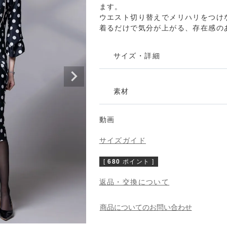
ます。
ンピース
ジュエリー
ウエスト切り替えでメリハリをつけ
着るだけで気分が上がる、存在感の
サイズ・詳細
の他
インポート
素材
動画
サイズガイド
[
680
ポイント ]
返品・交換について
商品についてのお問い合わせ