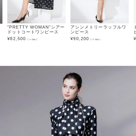
"PRETTY WOMAN"シアー
アシンメトリーラッフルワ
ドットコートワンピース
ンピース
¥
82,500
¥
90,200
（＋tax）
（＋tax）