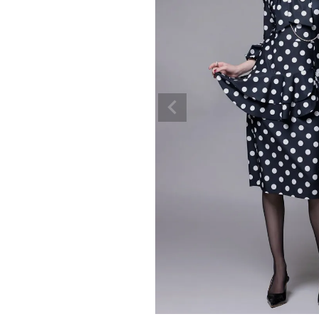
ボトムス
ワ
スカート
パンツ
オールインワン
BASIC
そ