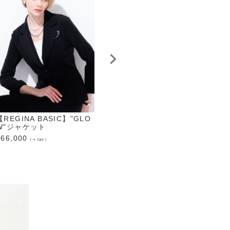
【REGINA BASIC】"GLO
【REGINA BASIC】ノーカ
【RE
W"ジャケット
ラージャケット ホワイト
フリ
¥
66,000
¥
60,500
¥
69,
（＋tax）
（＋tax）