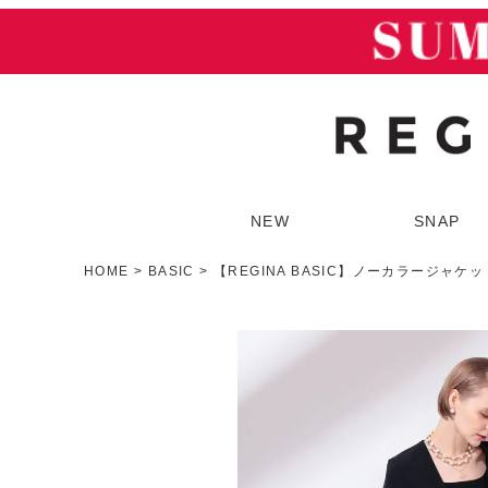
NEW
SNAP
HOME
BASIC
【REGINA BASIC】ノーカラージャケ
SUMMER SALE
ア