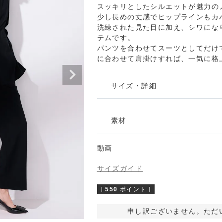
スッキリとしたシルエットが魅力の
ンピース
ジュエリー
少し長めの丈感でヒップラインもカ
洗練された見た目に加え、シワにな
テムです。
パンツを合わせてスーツとしてだけ
に合わせて肩掛けすれば、一気に格
の他
インポート
サイズ・詳細
素材
動画
サイズガイド
[
550
ポイント ]
申し訳ございません。ただ