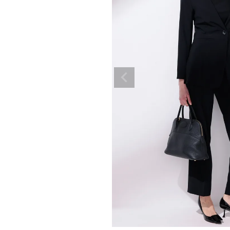
ボトムス
ワ
スカート
パンツ
オールインワン
BASIC
そ