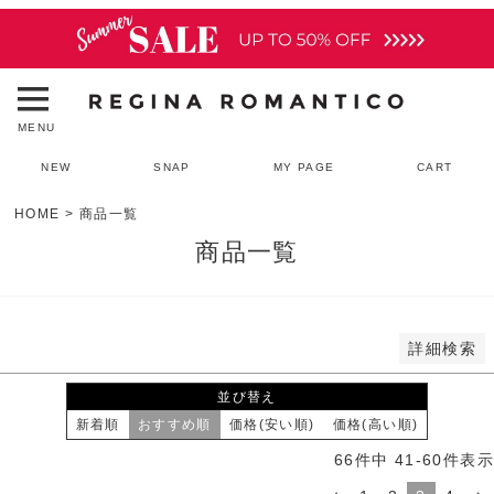
予約商品のみを表示
並び順
新着順
登録順
MENU
価格が安い順
価格が高い順
NEW
SNAP
MY PAGE
CART
優先度順
レビュー順
HOME
商品一覧
キーワードヒット順
商品一覧
検索
詳細検索
並び替え
新着順
おすすめ順
価格(安い順)
価格(高い順)
66
件中
41
-
60
件表示