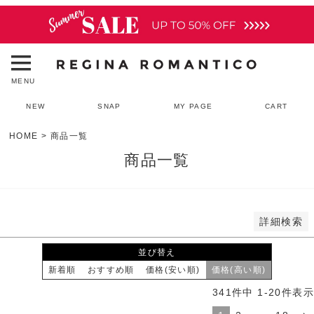
予約商品のみを表示
並び順
新着順
登録順
MENU
価格が安い順
価格が高い順
NEW
SNAP
MY PAGE
CART
優先度順
レビュー順
HOME
商品一覧
キーワードヒット順
商品一覧
検索
詳細検索
並び替え
新着順
おすすめ順
価格(安い順)
価格(高い順)
341
件中
1
-
20
件表示