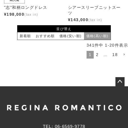
"志"和柄ロングドレス
シアースリーブニットスー
ツ
¥
198,000
¥
143,000
並び替え
新着順
おすすめ順
価格(安い順)
価格(高い順)
341
件中
1
-
20
件表示
1
2
…
18
ペー
ジト
ップ
へ
TEL: 06-6569-9778