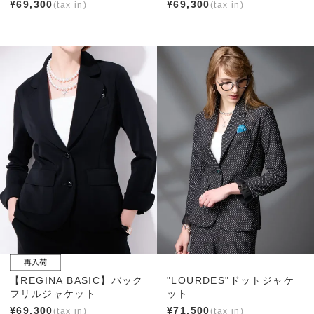
¥
69,300
¥
69,300
【REGINA BASIC】バック
"LOURDES"ドットジャケ
フリルジャケット
ット
¥
69,300
¥
71,500