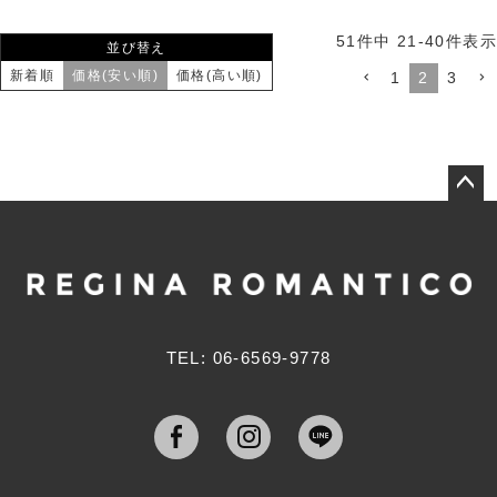
51
件中
21
-
40
件表示
並び替え
新着順
価格(安い順)
価格(高い順)
1
2
3
ペー
ジト
ップ
へ
TEL: 06-6569-9778