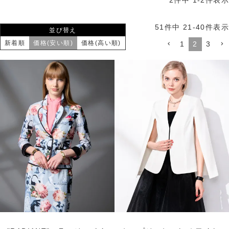
2
件中
1
-
2
件表示
51
件中
21
-
40
件表示
並び替え
新着順
価格(安い順)
価格(高い順)
1
2
3